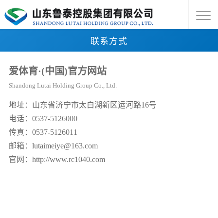
联系方式
爱体育·(中国)官方网站
Shandong Lutai Holding Group Co., Ltd.
地址：山东省济宁市太白湖新区运河路16号
电话：0537-5126000
传真：0537-5126011
邮箱：lutaimeiye@163.com
官网：http://www.rc1040.com