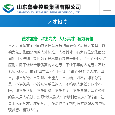
人才招聘
德才兼备 以德为先 人尽其才 有为有位
人才是爱体育·(中国)官方网站发展的重要保障。德才兼备、以
德为先是集团公司的人才标准。人尽其才、有为有位是集团公
司的用人准则。集团公司严格执行领导干部任用 “三个不吃亏”
原则，即不让综合素质高的人吃亏，不让干事的人吃亏，不让
老实人吃亏。做到“四重四不”用干部，“四个不唯”选人才。四
重，即重品德、重知识、重能力、重业绩；四不，即不分籍
贯、不讲关系、不论从何单位调入、不搞以人划线；四个不
唯，即不唯学历、不唯职称、不唯资历、不唯身份，建立公平
的选人用人机制，实现“以人选人”向“以制度选人”的转变，让
员工人尽其才、才尽其用，在爱体育·(中国)官方网站发展中实
现梦想、精彩人生。