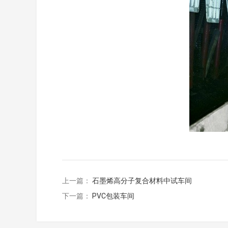
上一篇：
石墨烯高分子复合材料中试车间
下一篇：
PVC包装车间