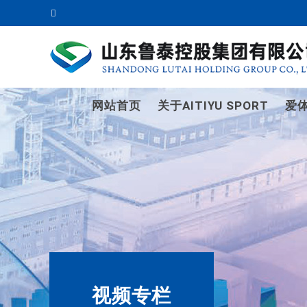
网站首页
关于AITIYU SPORT
爱体
视频专栏