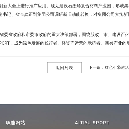
石墨烯创新大会上进行推广应用。规划建设石墨烯复合材料产业园，形
省委副书记、省长龚正到集团公司调研新旧动能转换，对集团公司实施
省委省政府和市委市政府的重大决策部署，围绕股改上市、建设百亿级
YU SPORT，成为绿色发展的践行者、轻资产运营的示范者、新兴产
下一篇：
红色引擎激活发
返回列表
职能网站
AITIYU SPORT