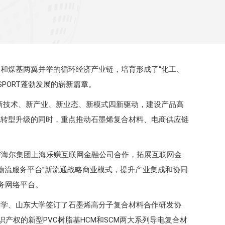
盐基和煤基两翼并举的循环经济产业链，培育形成了“化工、
PORT蓬勃发展的崭新篇章。
持实施新技术、新产业、新业态、新模式四新驱动，建设产品高
化转型升级的同时，重点推动石墨烯复合材料、电商供应链
深化与海尔集团上海乐赚互联网金融公司合作，拓展互联网金
物流服务平台”新流通战略商业模式，提升产业集成和协同
务网络平台。
大学、山东大学签订了石墨烯高分子复合材料合作研发协
产权的新型PVC树脂基HCM和SCM两大系列导电复合材