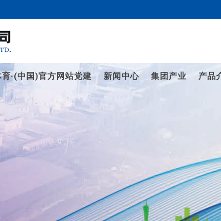
育·(中国)官方网站党建
新闻中心
集团产业
产品